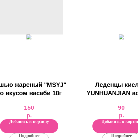
шью жареный "MSYJ"
Леденцы кис
о вкусом васаби 18г
YUNHUANJIAN ас
вкусов: лимон, п
150
90
клубника 22г (
р.
р.
Добавить в корзину
Добавить в корзи
Подробнее
Подробнее