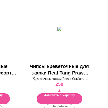
лые
Чипсы креветочные для
сорти
жарки Real Tang Prawn
ерсик,
Crackers 227г
Креветочные чипсы Prawn Crackers -
250
быстрая хрустящая закуска.
1шт)
Способ приготовления:
р.
Сильно нагреть сковородку с
ну
Добавить в корзину
растительным маслом и поочередно
обжаривать каждый листик (если держать
Подробнее