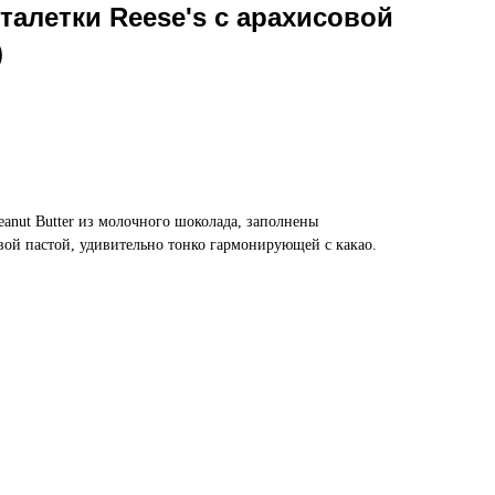
алетки Reese's с арахисовой
)
eanut Butter из молочного шоколада, заполнены
вой пастой, удивительно тонко гармонирующей с какао.