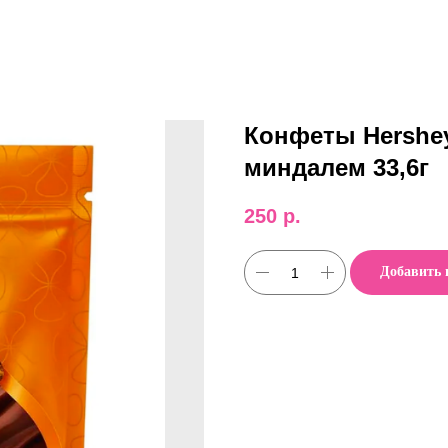
Конфеты Hershey'
миндалем 33,6г
250
р.
Добавить 