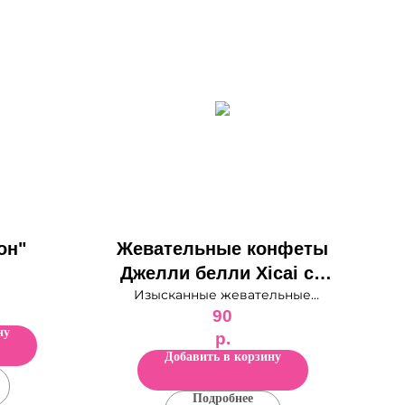
он"
Жевательные конфеты
Джелли белли Xicai со
Изысканные жевательные
вкусом личи 40 гр
конфеты Джелли Белли Xicai с
90
натуральным вкусом личи
ну
р.
погружают вас в уникальный
Добавить в корзину
фруктовый мир. Откройте для
себя истинное удовольствие!
Подробнее